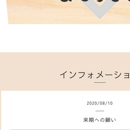
インフォメーシ
2020
/
08
/
10
来期への願い