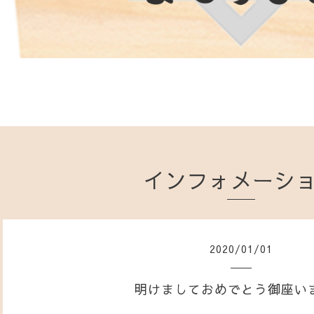
インフォメーシ
2020
/
01
/
01
明けましておめでとう御座い